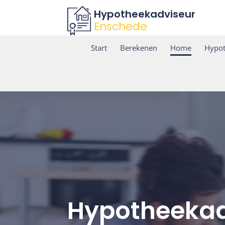
Hypotheekadviseur
Enschede
Start
Berekenen
Home
Hypo
Hypotheekad