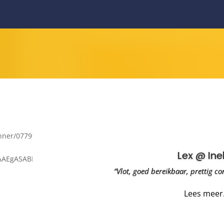
nner/0779f9ed-
Karel:
AAAEgASABIAEgEBFzaWJyZW4tZWtlbG1hbnMAAA/"
“De adviseur geeft duidelijk aan wat de mog
grondig dossier naar de geldverstrekker. 
casus (ondernemers en een niet alledaags
aangeschaft
Lees meer.