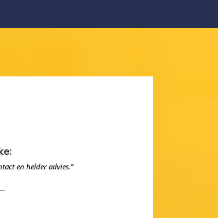
elijkheden zijn en zorgt voor een
Wij hadden een vrij ingewikkelde
 pand dat wij als woning hebben
)”
..