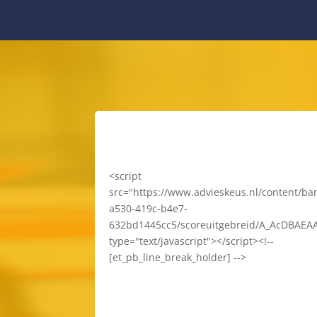
<script
src="https://www.advieskeus.nl/content/ba
a530-419c-b4e7-
632bd1445cc5/scoreuitgebreid/A_AcDBAE
type="text/javascript"></script><!--
[et_pb_line_break_holder] -->