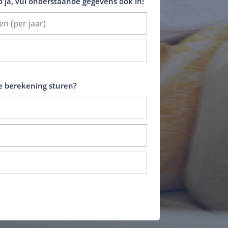
o ja, vul onderstaande gegevens ook in!
 berekening sturen?